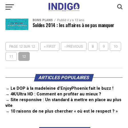
BONS PLANS
Publié il y a 12 ans
Soldes 2014 : les affaires à ne pas manquer
PAGE 12 SUR 12
« FIRST
‹ PREVIOUS
8
9
10
11
12
ARTICLES POPULAIRES
→ Le DOP à la madeleine d’EnjoyPhoenix fait le buzz !
→ 4K/Ultra HD : Comment en profiter au mieux ?
→ Site responsive : Un standard à mettre en place au plus
vite
→ 10 raisons de ne plus chercher « où est le respect ? »