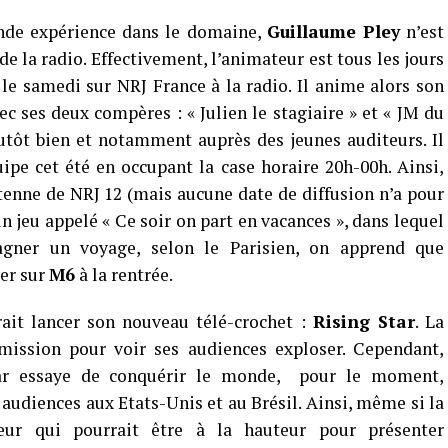
ande expérience dans le domaine,
Guillaume Pley
n’est
 la radio. Effectivement, l’animateur est tous les jours
f le samedi sur NRJ France à la radio. Il anime alors son
c ses deux compères : « Julien le stagiaire » et « JM du
utôt bien et notamment auprès des jeunes auditeurs. Il
ipe cet été en occupant la case horaire 20h-00h. Ainsi,
antenne de NRJ 12 (mais aucune date de diffusion n’a pour
eu appelé « Ce soir on part en vacances », dans lequel
agner un voyage, selon le Parisien, on apprend que
er sur
M6
à la rentrée.
rait lancer son nouveau télé-crochet :
Rising Star
. La
mission pour voir ses audiences exploser. Cependant,
r essaye de conquérir le monde, pour le moment,
 audiences aux Etats-Unis et au Brésil. Ainsi, même si la
ur qui pourrait être à la hauteur pour présenter