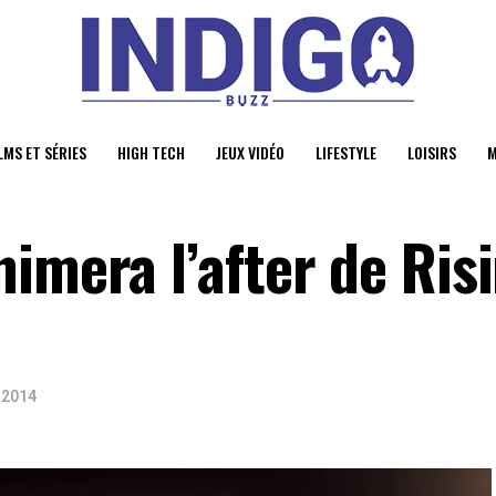
LMS ET SÉRIES
HIGH TECH
JEUX VIDÉO
LIFESTYLE
LOISIRS
M
imera l’after de Ris
t 2014