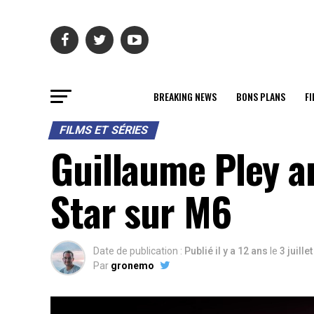
BREAKING NEWS
BONS PLANS
FI
FILMS ET SÉRIES
Guillaume Pley an
Star sur M6
Date de publication :
Publié il y a 12 ans
le
3 juille
Par
gronemo