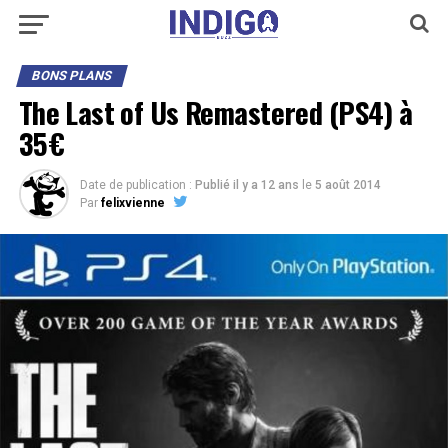
BONS PLANS
The Last of Us Remastered (PS4) à
35€
Date de publication :
Publié il y a 12 ans
le
5 août 2014
Par
felixvienne