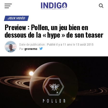
JEUX VIDÉO
Preview : Pollen, un jeu bien en
dessous de la « hype » de son teaser
Date de publication :
Publié il y a 11 ans
le
13 août 2015
Par
gronemo