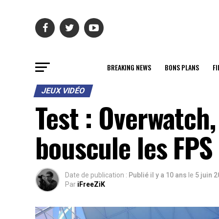
BREAKING NEWS
BONS PLANS
FI
JEUX VIDÉO
Test : Overwatch,
bouscule les FPS
Date de publication :
Publié il y a 10 ans
le
5 juin 
Par
iFreeZiK