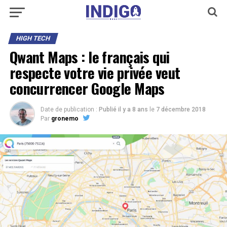
HIGH TECH
Qwant Maps : le français qui
respecte votre vie privée veut
concurrencer Google Maps
Date de publication :
Publié il y a 8 ans
le
7 décembre 2018
Par
gronemo