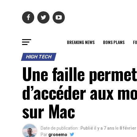
BREAKING NEWS
BONS PLANS
FI
HIGH TECH
Une faille permet
d’accéder aux mo
sur Mac
Date de publication :
Publié il y a 7 ans
le
8 févrie
Par
gronemo