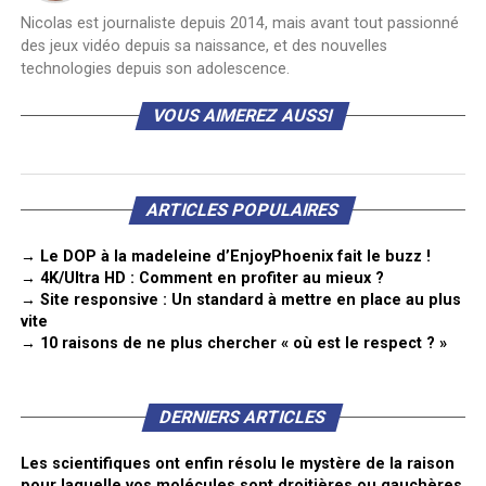
Nicolas est journaliste depuis 2014, mais avant tout passionné
des jeux vidéo depuis sa naissance, et des nouvelles
technologies depuis son adolescence.
VOUS AIMEREZ AUSSI
ARTICLES POPULAIRES
→ Le DOP à la madeleine d’EnjoyPhoenix fait le buzz !
→ 4K/Ultra HD : Comment en profiter au mieux ?
→ Site responsive : Un standard à mettre en place au plus
vite
→ 10 raisons de ne plus chercher « où est le respect ? »
DERNIERS ARTICLES
Les scientifiques ont enfin résolu le mystère de la raison
pour laquelle vos molécules sont droitières ou gauchères