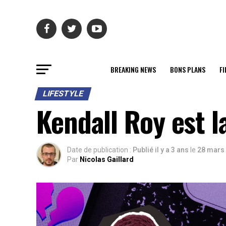
BREAKING NEWS
BONS PLANS
FI
LIFESTYLE
Kendall Roy est l
Date de publication :
Publié il y a 3 ans
le
28 mars
Par
Nicolas Gaillard