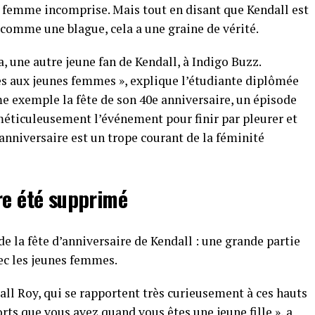
e femme incomprise. Mais tout en disant que Kendall est
omme une blague, cela a une graine de vérité.
a, une autre jeune fan de Kendall, à Indigo Buzz.
es aux jeunes femmes », explique l’étudiante diplômée
e exemple la fête de son 40e anniversaire, un épisode
e méticuleusement l’événement pour finir par pleurer et
 anniversaire est un trope courant de la féminité
re été supprimé
e la fête d’anniversaire de Kendall : une grande partie
ec les jeunes femmes.
dall Roy, qui se rapportent très curieusement à ces hauts
rts que vous avez quand vous êtes une jeune fille », a