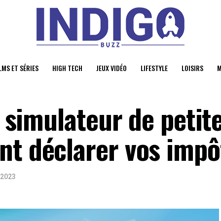
LMS ET SÉRIES
HIGH TECH
JEUX VIDÉO
LIFESTYLE
LOISIRS
M
un simulateur de petit
nt déclarer vos impô
 2023