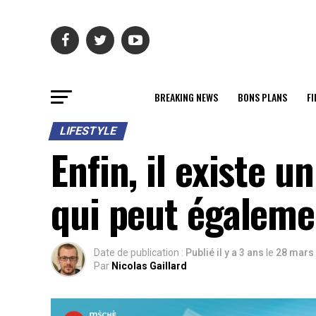
BREAKING NEWS
BONS PLANS
FI
LIFESTYLE
Enfin, il existe 
qui peut égaleme
Date de publication :
Publié il y a 3 ans
le
28 mars
Par
Nicolas Gaillard