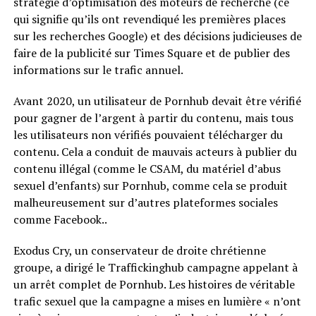
stratégie d’optimisation des moteurs de recherche (ce
qui signifie qu’ils ont revendiqué les premières places
sur les recherches Google) et des décisions judicieuses de
faire de la publicité sur Times Square et de publier des
informations sur le trafic annuel.
Avant 2020, un utilisateur de Pornhub devait être vérifié
pour gagner de l’argent à partir du contenu, mais tous
les utilisateurs non vérifiés pouvaient télécharger du
contenu. Cela a conduit de mauvais acteurs à publier du
contenu illégal (comme le CSAM, du matériel d’abus
sexuel d’enfants) sur Pornhub, comme cela se produit
malheureusement sur d’autres plateformes sociales
comme Facebook..
Exodus Cry, un conservateur de droite chrétienne
groupe, a dirigé le Traffickinghub campagne appelant à
un arrêt complet de Pornhub. Les histoires de véritable
trafic sexuel que la campagne a mises en lumière « n’ont