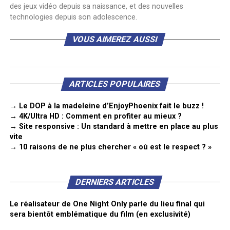
des jeux vidéo depuis sa naissance, et des nouvelles
technologies depuis son adolescence.
VOUS AIMEREZ AUSSI
ARTICLES POPULAIRES
→ Le DOP à la madeleine d’EnjoyPhoenix fait le buzz !
→ 4K/Ultra HD : Comment en profiter au mieux ?
→ Site responsive : Un standard à mettre en place au plus
vite
→ 10 raisons de ne plus chercher « où est le respect ? »
DERNIERS ARTICLES
Le réalisateur de One Night Only parle du lieu final qui
sera bientôt emblématique du film (en exclusivité)