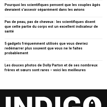
Pourquoi les scientifiques pensent que les couples âgés
devraient s’asseoir séparément dans les avions
Pas de peau, pas de cheveux : les scientifiques disent
que cette partie du corps est un excellent indicateur de
santé
5 gadgets fréquemment utilisés que vous devriez
redémarrer plus souvent que vous ne le faites
probablement
Les douces photos de Dolly Parton et de ses nombreux
frères et sœurs sont rares – voici les meilleures