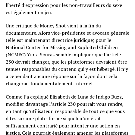
liberté d’expression pour les non-travailleurs du sexe
est également en jeu.
Une critique de Money Shot vient à la fin du
documentaire. Alors vice-présidente et avocate générale
(elle est maintenant directrice juridique)
pour le
National Center for Missing and Exploited Children
(NCMEC) Yiota Souras semble impliquer que l’article
230 devrait changer, que les plateformes devraient être
tenues responsables du contenu qui y est hébergé. Il n’y
a cependant aucune réponse sur la façon dont cela
changerait fondamentalement Internet.
Comme l’a expliqué Elizabeth de Luna de Indigo Buzz,
modifier davantage l’article 230 pourrait vous rendre,
en tant qu’utilisateur, responsable de tout ce que vous
dites sur une plate-forme si quelqu’un était
suffisamment contrarié pour intenter une action en
justice. Cela pourrait également amener les plateformes