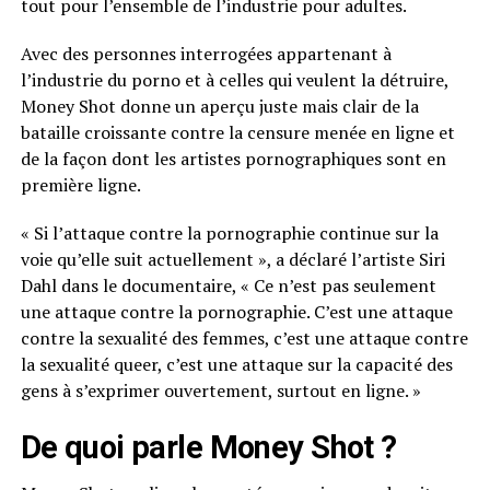
tout pour l’ensemble de l’industrie pour adultes.
Avec des personnes interrogées appartenant à
l’industrie du porno et à celles qui veulent la détruire,
Money Shot donne un aperçu juste mais clair de la
bataille croissante contre la censure menée en ligne et
de la façon dont les artistes pornographiques sont en
première ligne.
« Si l’attaque contre la pornographie continue sur la
voie qu’elle suit actuellement », a déclaré l’artiste Siri
Dahl dans le documentaire, « Ce n’est pas seulement
une attaque contre la pornographie. C’est une attaque
contre la sexualité des femmes, c’est une attaque contre
la sexualité queer, c’est une attaque sur la capacité des
gens à s’exprimer ouvertement, surtout en ligne. »
De quoi parle Money Shot ?