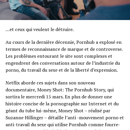
…et ceux qui veulent le détruire.
Au cours de la dernière décennie, Pornhub a explosé en
termes de reconnaissance de marque et de controverse.
Les problèmes entourant le site sont complexes et
engendrent des conversations autour de l’industrie du
porno, du travail du sexe et de la liberté d’expression.
Netflix aborde ces sujets dans son nouveau
documentaire, Money Shot: The Pornhub Story, qui
sortira le mercredi 15 mars. En plus de donner une
histoire concise de la pornographie sur Internet et du
géant du tube lui-même, Money Shot – réalisé par
Suzanne Hillinger – détaille l’anti -mouvement porno et
anti-travail du sexe qui utilise Pornhub comme fourre-