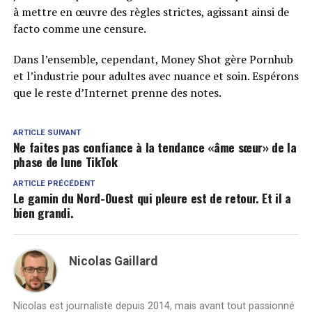
à mettre en œuvre des règles strictes, agissant ainsi de
facto comme une censure.
Dans l’ensemble, cependant, Money Shot gère Pornhub
et l’industrie pour adultes avec nuance et soin. Espérons
que le reste d’Internet prenne des notes.
ARTICLE SUIVANT
Ne faites pas confiance à la tendance «âme sœur» de la
phase de lune TikTok
ARTICLE PRÉCÉDENT
Le gamin du Nord-Ouest qui pleure est de retour. Et il a
bien grandi.
Nicolas Gaillard
Nicolas est journaliste depuis 2014, mais avant tout passionné