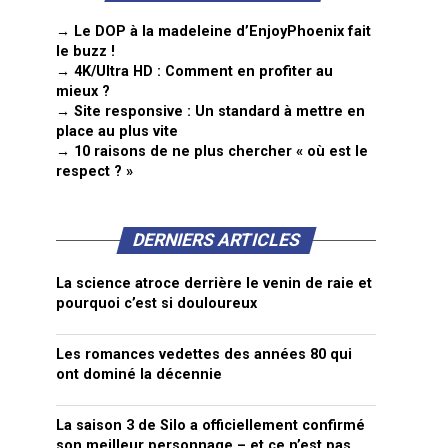
→ Le DOP à la madeleine d’EnjoyPhoenix fait
le buzz !
→ 4K/Ultra HD : Comment en profiter au
mieux ?
→ Site responsive : Un standard à mettre en
place au plus vite
→ 10 raisons de ne plus chercher « où est le
respect ? »
DERNIERS ARTICLES
La science atroce derrière le venin de raie et
pourquoi c’est si douloureux
Les romances vedettes des années 80 qui
ont dominé la décennie
La saison 3 de Silo a officiellement confirmé
son meilleur personnage – et ce n’est pas