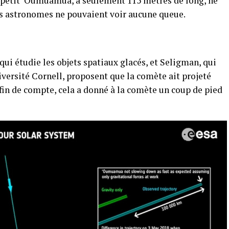
le petit ‘Oumuamua, à seulement 115 mètres de long, ne
les astronomes ne pouvaient voir aucune queue.
qui étudie les objets spatiaux glacés, et Seligman, qui
niversité Cornell, proposent que la comète ait projeté
fin de compte, cela a donné à la comète un coup de pied