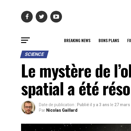
BREAKING NEWS
BONS PLANS
FI
SCIENCE
Le mystère de l’o
spatial a été réso
Date de publication :
Publié il y a 3 ans
le
27 mars
Par
Nicolas Gaillard