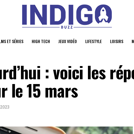
LMS ET SÉRIES
HIGH TECH
JEUX VIDÉO
LIFESTYLE
LOISIRS
M
rd’hui : voici les ré
ur le 15 mars
 2023