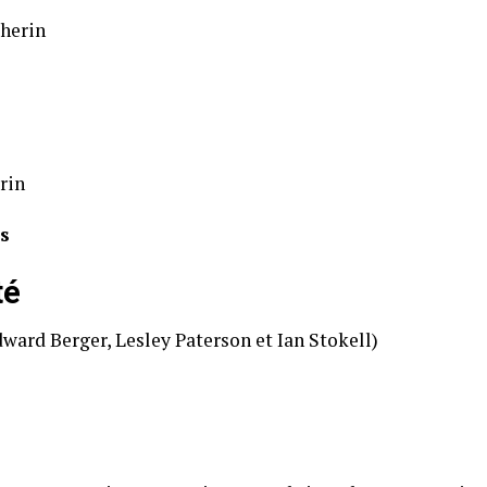
sherin
rin
is
té
dward Berger, Lesley Paterson et Ian Stokell)