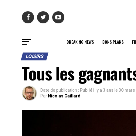
BREAKING NEWS
BONS PLANS
FI
LOISIRS
Tous les gagnant
Date de publication :
Publié il y a 3 ans
le
30 mars
Par
Nicolas Gaillard