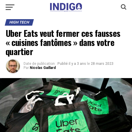
HIGH TECH
Uber Eats veut fermer ces fausses
« cuisines fantômes » dans votre
quartier
Date de publication :
Publié il y a 3 ans
le
28 mars 2023
Par
Nicolas Gaillard