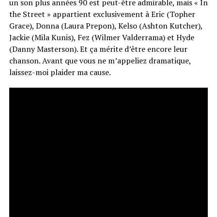
un son plus années 90 est peut-être admirable, mais « In
the Street » appartient exclusivement à Eric (Topher
Grace), Donna (Laura Prepon), Kelso (Ashton Kutcher),
Jackie (Mila Kunis), Fez (Wilmer Valderrama) et Hyde
(Danny Masterson). Et ça mérite d’être encore leur
chanson. Avant que vous ne m’appeliez dramatique,
laissez-moi plaider ma cause.