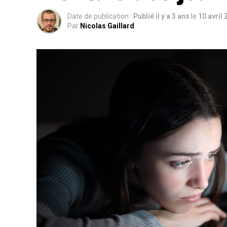
Date de publication :
Publié il y a 3 ans
le
10 avril
Par
Nicolas Gaillard