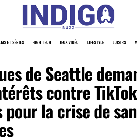
LMS ET SÉRIES
HIGH TECH
JEUX VIDÉO
LIFESTYLE
LOISIRS
M
ques de Seattle dema
érêts contre TikTok
 pour la crise de san
es