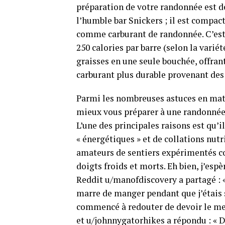
préparation de votre randonnée est de
l’humble bar Snickers ; il est compa
comme carburant de randonnée. C’est 
250 calories par barre (selon la varié
graisses en une seule bouchée, offrant
carburant plus durable provenant des 
Parmi les nombreuses astuces en mati
mieux vous préparer à une randonnée, 
L’une des principales raisons est qu’il
« énergétiques » et de collations nu
amateurs de sentiers expérimentés co
doigts froids et morts. Eh bien, j’esp
Reddit u/manofdiscovery a partagé : « 
marre de manger pendant que j’étais su
commencé à redouter de devoir le met
et u/johnnygatorhikes a répondu : « D