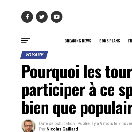
BREAKING NEWS
BONS PLANS
FI
VOYAGE
Pourquoi les tour
participer à ce s
bien que populai
Date de publication :
Publié il y a 9 mois
le
7 nove
Par
Nicolas Gaillard