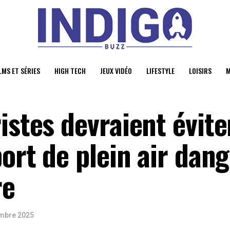
LMS ET SÉRIES
HIGH TECH
JEUX VIDÉO
LIFESTYLE
LOISIRS
M
istes devraient évite
port de plein air dan
re
mbre 2025