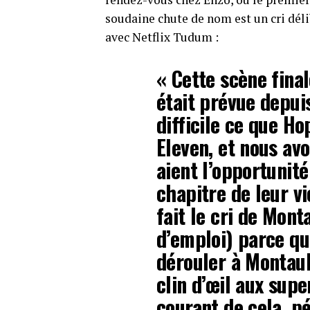
soudaine chute de nom est un cri déli
avec Netflix Tudum :
« Cette scène fina
était prévue depuis
difficile ce que Ho
Eleven, et nous avo
aient l’opportuni
chapitre de leur vi
fait le cri de Mon
d’emploi) parce que
dérouler à Montauk
clin d’œil aux supe
courant de cela. pé