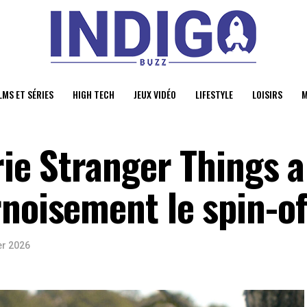
LMS ET SÉRIES
HIGH TECH
JEUX VIDÉO
LIFESTYLE
LOISIRS
M
érie Stranger Things a
noisement le spin-of
er 2026