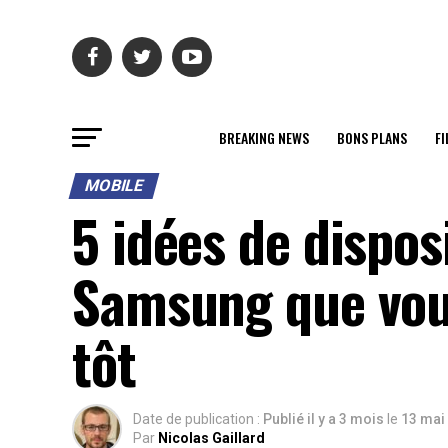
BREAKING NEWS
BONS PLANS
FI
MOBILE
5 idées de dispos
Samsung que vous
tôt
Date de publication :
Publié il y a 3 mois
le
13 mai
Par
Nicolas Gaillard