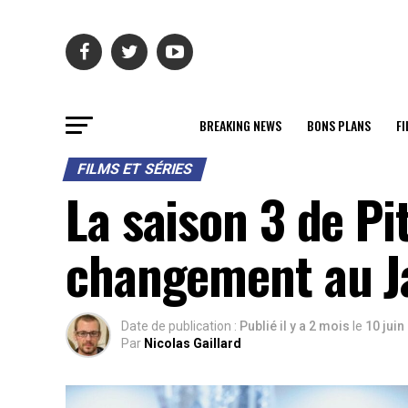
BREAKING NEWS
BONS PLANS
FI
FILMS ET SÉRIES
La saison 3 de P
changement au J
Date de publication :
Publié il y a 2 mois
le
10 juin
Par
Nicolas Gaillard