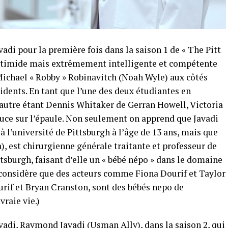
adi pour la première fois dans la saison 1 de « The Pitt
e timide mais extrêmement intelligente et compétente
 Michael « Robby » Robinavitch (Noah Wyle) aux côtés
idents. En tant que l’une des deux étudiantes en
’autre étant Dennis Whitaker de Gerran Howell, Victoria
puce sur l’épaule. Non seulement on apprend que Javadi
 à l’université de Pittsburgh à l’âge de 13 ans, mais que
, est chirurgienne générale traitante et professeur de
ittsburgh, faisant d’elle un « bébé népo » dans le domaine
n considère que des acteurs comme Fiona Dourif et Taylor
urif et Bryan Cranston, sont des bébés nepo de
vraie vie.)
vadi, Raymond Javadi (Usman Ally), dans la saison 2, qui