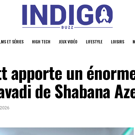
LMS ET SÉRIES
HIGH TECH
JEUX VIDÉO
LIFESTYLE
LOISIRS
M
itt apporte un énorm
avadi de Shabana Az
 2026