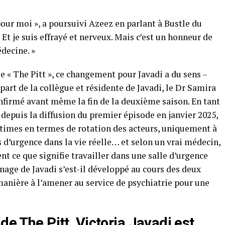
pour moi », a poursuivi Azeez en parlant à Bustle du
Et je suis effrayé et nerveux. Mais c’est un honneur de
decine. »
e « The Pitt », ce changement pour Javadi a du sens –
rt de la collègue et résidente de Javadi, le Dr Samira
nfirmé avant même la fin de la deuxième saison. En tant
 depuis la diffusion du premier épisode en janvier 2025,
ictimes en termes de rotation des acteurs, uniquement à
d’urgence dans la vie réelle… et selon un vrai médecin,
nt ce que signifie travailler dans une salle d’urgence
age de Javadi s’est-il développé au cours des deux
manière à l’amener au service de psychiatrie pour une
de The Pitt, Victoria Javadi est