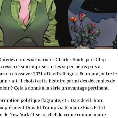
Daredevil » des scénaristes Charles Soule puis Chip
a resserré son emprise sur les super-héros puis a
s du crossover 2021 « Devil’s Reign ». Pourquoi, outre le
gain » a-t-il choisi cette histoire parmi des décennies de
isir ? Cela a donné à la série un avantage pertinent.
orruption politique flagrante, et « Daredevil: Born
 au président Donald Trump via le maire Fisk. Est-il
ille de New York élise un chef du crime comme maire