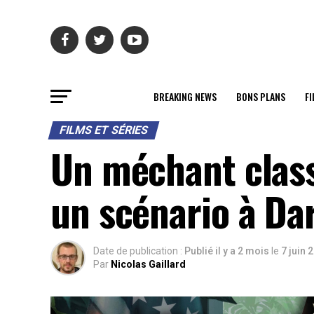
BREAKING NEWS
BONS PLANS
FI
FILMS ET SÉRIES
Un méchant clas
un scénario à Dar
Date de publication :
Publié il y a 2 mois
le
7 juin 
Par
Nicolas Gaillard