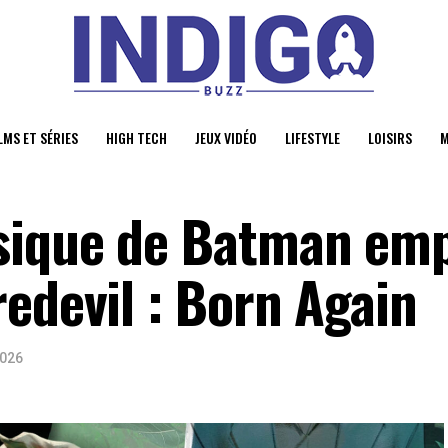
LMS ET SÉRIES
HIGH TECH
JEUX VIDÉO
LIFESTYLE
LOISIRS
M
sique de Batman em
edevil : Born Again
2026