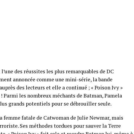
t l’une des réussites les plus remarquables de DC
lement annoncée comme une mini-série, la bande
uprès des lecteurs et elle a continué ; « Poison Ivy »
 ! Parmi les nombreux méchants de Batman, Pamela
lus grands potentiels pour se débrouiller seule.
e la femme fatale de Catwoman de Julie Newmar, mais
rroriste. Ses méthodes tordues pour sauver la Terre
te. « Poison Ivy » fait cela et recadre Batman lui-même à