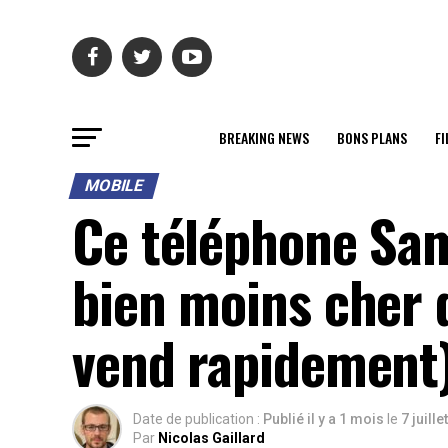
BREAKING NEWS
BONS PLANS
FI
MOBILE
Ce téléphone Sam
bien moins cher q
vend rapidement
Date de publication :
Publié il y a 1 mois
le
7 juille
Par
Nicolas Gaillard