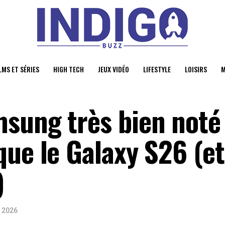
LMS ET SÉRIES
HIGH TECH
JEUX VIDÉO
LIFESTYLE
LOISIRS
M
sung très bien noté
ue le Galaxy S26 (et
)
t 2026