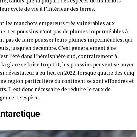
aire, tandis que la plupart des espèces de manchots
eur cycle de vie à l’intérieur des terres.
ent les manchots empereurs très vulnérables aux
e. Les poussins n’ont pas de plumes imperméables à
sent pas de faire pousser leurs plumes imperméables, qui
seuls, jusqu’en décembre. C’est généralement à ce
c’est l’été dans l’hémisphère sud, contrairement à
la glace se brise trop tôt, les poussins peuvent se noyer.
dévastateur a eu lieu en 2022, lorsque quatre des cinq
ne région particulière du continent se sont effondrés et
s. Il est donc nécessaire de réduire le taux de
er cette espèce.
Antarctique