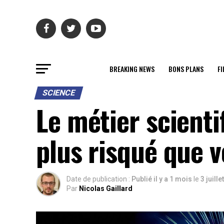
BREAKING NEWS
BONS PLANS
FI
SCIENCE
Le métier scienti
plus risqué que v
Date de publication :
Publié il y a 1 mois
le
3 juille
Par
Nicolas Gaillard