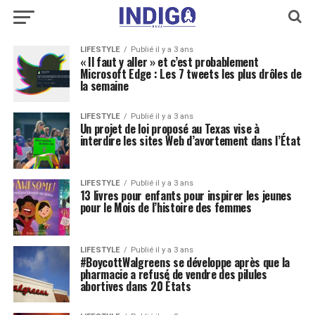
LIFESTYLE
Publié il y a 3 ans
« Il faut y aller » et c’est probablement
Microsoft Edge : Les 7 tweets les plus drôles de
la semaine
LIFESTYLE
Publié il y a 3 ans
Un projet de loi proposé au Texas vise à
interdire les sites Web d’avortement dans l’État
LIFESTYLE
Publié il y a 3 ans
13 livres pour enfants pour inspirer les jeunes
pour le Mois de l’histoire des femmes
LIFESTYLE
Publié il y a 3 ans
#BoycottWalgreens se développe après que la
pharmacie a refusé de vendre des pilules
abortives dans 20 États