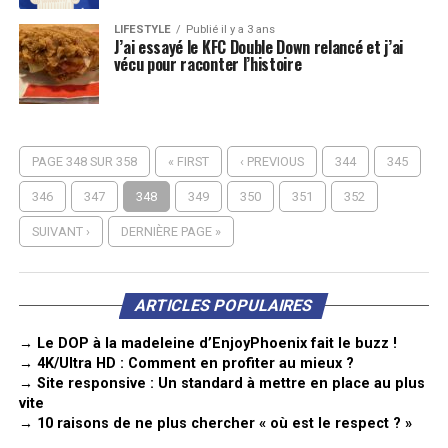
LIFESTYLE
Publié il y a 3 ans
J’ai essayé le KFC Double Down relancé et j’ai
vécu pour raconter l’histoire
PAGE 348 SUR 358
« FIRST
‹ PREVIOUS
344
345
346
347
348
349
350
351
352
SUIVANT ›
DERNIÈRE PAGE »
ARTICLES POPULAIRES
→ Le DOP à la madeleine d’EnjoyPhoenix fait le buzz !
→ 4K/Ultra HD : Comment en profiter au mieux ?
→ Site responsive : Un standard à mettre en place au plus
vite
→ 10 raisons de ne plus chercher « où est le respect ? »