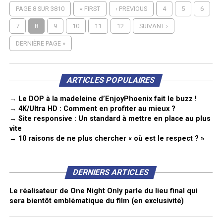
PAGE 8 SUR 3810
« FIRST
‹ PREVIOUS
4
5
6
7
8
9
10
11
12
SUIVANT ›
DERNIÈRE PAGE »
ARTICLES POPULAIRES
→ Le DOP à la madeleine d’EnjoyPhoenix fait le buzz !
→ 4K/Ultra HD : Comment en profiter au mieux ?
→ Site responsive : Un standard à mettre en place au plus
vite
→ 10 raisons de ne plus chercher « où est le respect ? »
DERNIERS ARTICLES
Le réalisateur de One Night Only parle du lieu final qui
sera bientôt emblématique du film (en exclusivité)