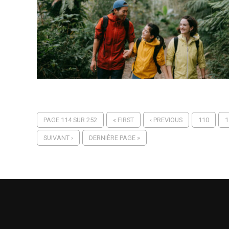
PAGE 114 SUR 252
« FIRST
‹ PREVIOUS
110
1
SUIVANT ›
DERNIÈRE PAGE »