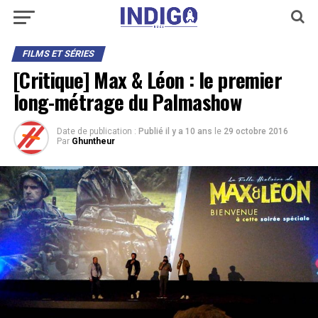
FILMS ET SÉRIES
[Critique] Max & Léon : le premier
long-métrage du Palmashow
Date de publication :
Publié il y a 10 ans
le
29 octobre 2016
Par
Ghuntheur