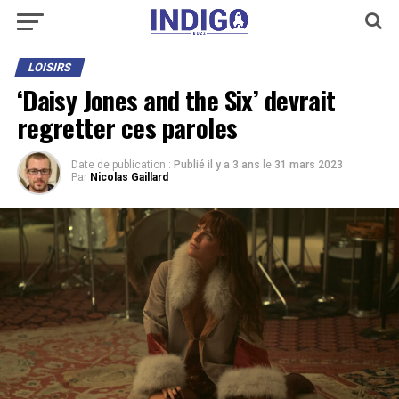
LOISIRS
‘Daisy Jones and the Six’ devrait
regretter ces paroles
Date de publication :
Publié il y a 3 ans
le
31 mars 2023
Par
Nicolas Gaillard