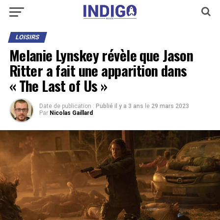
LOISIRS
Melanie Lynskey révèle que Jason
Ritter a fait une apparition dans
« The Last of Us »
Date de publication :
Publié il y a 3 ans
le
29 mars 2023
Par
Nicolas Gaillard