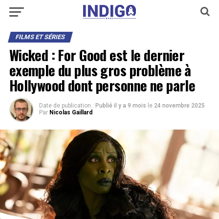
FILMS ET SÉRIES
Wicked : For Good est le dernier
exemple du plus gros problème à
Hollywood dont personne ne parle
Date de publication :
Publié il y a 9 mois
le
24 novembre 2025
Par
Nicolas Gaillard