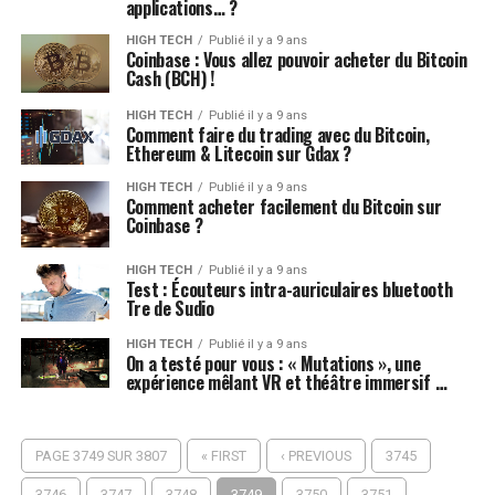
applications… ?
HIGH TECH
Publié il y a 9 ans
Coinbase : Vous allez pouvoir acheter du Bitcoin
Cash (BCH) !
HIGH TECH
Publié il y a 9 ans
Comment faire du trading avec du Bitcoin,
Ethereum & Litecoin sur Gdax ?
HIGH TECH
Publié il y a 9 ans
Comment acheter facilement du Bitcoin sur
Coinbase ?
HIGH TECH
Publié il y a 9 ans
Test : Écouteurs intra-auriculaires bluetooth
Tre de Sudio
HIGH TECH
Publié il y a 9 ans
On a testé pour vous : « Mutations », une
expérience mêlant VR et théâtre immersif …
PAGE 3749 SUR 3807
« FIRST
‹ PREVIOUS
3745
3746
3747
3748
3749
3750
3751