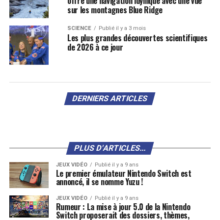
offre une navigation idyllique avec une vue
sur les montagnes Blue Ridge
SCIENCE
Publié il y a 3 mois
Les plus grandes découvertes scientifiques
de 2026 à ce jour
DERNIERS ARTICLES
PLUS D'ARTICLES...
JEUX VIDÉO
Publié il y a 9 ans
Le premier émulateur Nintendo Switch est
annoncé, il se nomme Yuzu !
JEUX VIDÉO
Publié il y a 9 ans
Rumeur : La mise à jour 5.0 de la Nintendo
Switch proposerait des dossiers, thèmes,