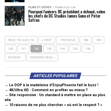
FILMS ET SÉRIES
Publié il y a 1 an
Pourquoi l'univers DC précédent a échoué, selon
les chefs de DC Studios James Gunn et Peter
Safran
PAGE 192 SUR 218
« FIRST
‹ PREVIOUS
188
189
190
191
192
193
194
195
196
SUIVANT ›
DERNIÈRE PAGE »
ARTICLES POPULAIRES
→ Le DOP à la madeleine d’EnjoyPhoenix fait le buzz !
→ 4K/Ultra HD : Comment en profiter au mieux ?
→ Site responsive : Un standard à mettre en place au plus
vite
→ 10 raisons de ne plus chercher « où est le respect ? »