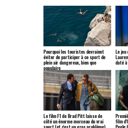
Pourquoi les touristes devraient
Le jeu 
éviter de participer à ce sport de
Lauren
plein air dangereux, bien que
daté à
populaire
Le film F1 de Brad Pitt laisse de
Premiè
côté un énorme morceau du vrai
film d
sport (et c'est un gros problème)
Peele 