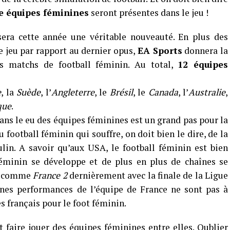
e équipes féminines
seront présentes dans le jeu !
era cette année une véritable nouveauté. En plus des
e jeu par rapport au dernier opus,
EA Sports
donnera la
es matchs de football féminin. Au total,
12 équipes
e
, la
Suède
, l’
Angleterre
, le
Brésil
, le
Canada
, l’
Australie
,
que
.
ns le eu des équipes féminines est un grand pas pour la
football féminin qui souffre, on doit bien le dire, de la
lin. A savoir qu’aux USA, le football féminin est bien
féminin se développe et de plus en plus de chaînes se
s, comme
France 2
dernièrement avec la finale de la Ligue
es performances de l’équipe de France ne sont pas à
s français pour le foot féminin.
faire jouer des équipes féminines entre elles. Oublier