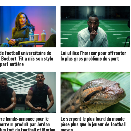
de football universitaire de
Lui utilise l'horreur pour affronter
 Boebert 'Fit a mis son style
le plus gros problème du sport
 part entière
re bande-annonce pour le
Le serpent le plus lourd du monde
'horreur produit par Jordan
pèse plus que le joueur de football
Him fait du football et Marlon
moyen