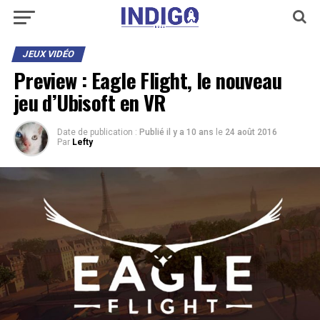
JEUX VIDÉO
Preview : Eagle Flight, le nouveau
jeu d’Ubisoft en VR
Date de publication :
Publié il y a 10 ans
le
24 août 2016
Par
Lefty