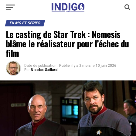
FILMS ET SÉRIES
Le casting de Star Trek : Nemesis
blâme le réalisateur pour l’échec du
film
Date de publication :
Publié il y a 2 mois
le
10 juin 2026
Par
Nicolas Gaillard