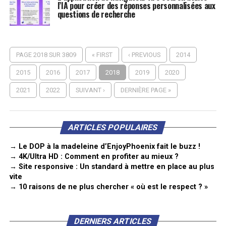
l’IA pour créer des réponses personnalisées aux
questions de recherche
PAGE 2018 SUR 3809
« FIRST
‹ PREVIOUS
2014
2015
2016
2017
2018
2019
2020
2021
2022
SUIVANT ›
DERNIÈRE PAGE »
ARTICLES POPULAIRES
→ Le DOP à la madeleine d’EnjoyPhoenix fait le buzz !
→ 4K/Ultra HD : Comment en profiter au mieux ?
→ Site responsive : Un standard à mettre en place au plus
vite
→ 10 raisons de ne plus chercher « où est le respect ? »
DERNIERS ARTICLES