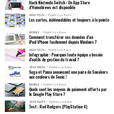
Hack Nintendo Switch : Un App Store
d’Homebrews est disponible
HIGH TECH
Publié il y a 8 ans
Les cartes, indémodables et toujours à la pointe
MOBILE
Publié il y a 8 ans
Comment transférer ses données d’un
iPad/iPhone facilement depuis Windows ?
HIGH TECH
Publié il y a 8 ans
Infographie : Pourquoi toute équipe a besoin
d’outils de gestion du travail ?
JEUX VIDÉO
Publié il y a 8 ans
Sega et Puma annoncent une paire de Sneakers
aux couleurs de Sonic !
MOBILE
Publié il y a 8 ans
Quels sont les moyens de paiement offerts par
le Google Play Store ?
JEUX VIDÉO
Publié il y a 8 ans
Test : Rad Rodgers (PlayStation 4)