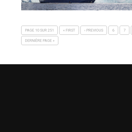
PAGE 10 SUR 251
« FIRST
‹ PREVIOUS
6
7
DERNIÈRE PAGE »