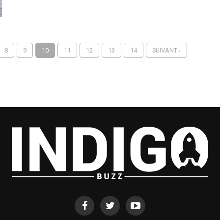
8
9
10
11
12
13
14
SUIVANT ›