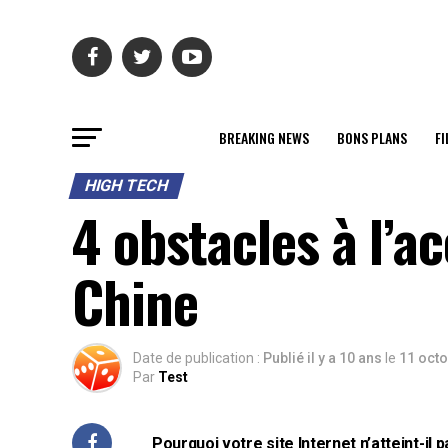
BREAKING NEWS
BONS PLANS
FI
HIGH TECH
4 obstacles à l’a
Chine
Date de publication :
Publié il y a 10 ans
le
11 oct
Par
Test
Pourquoi votre site Internet n’atteint-i