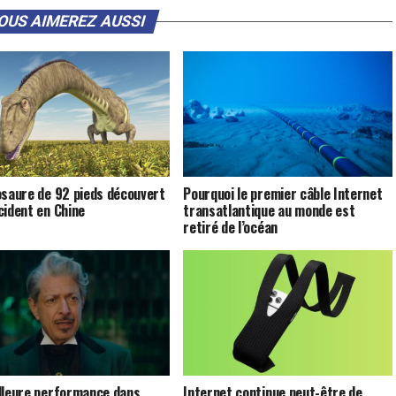
OUS AIMEREZ AUSSI
osaure de 92 pieds découvert
Pourquoi le premier câble Internet
cident en Chine
transatlantique au monde est
retiré de l’océan
lleure performance dans
Internet continue peut-être de