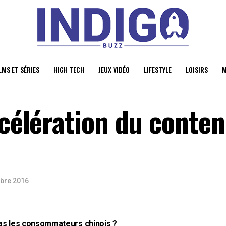
LMS ET SÉRIES
HIGH TECH
JEUX VIDÉO
LIFESTYLE
LOISIRS
M
ccélération du conte
obre 2016
l pas les consommateurs chinois ?