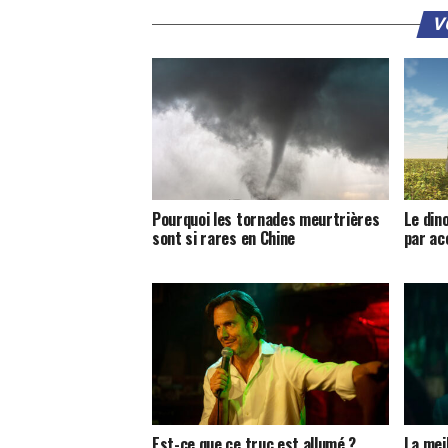
V
Pourquoi les tornades meurtrières
Le din
sont si rares en Chine
par ac
Est-ce que ce truc est allumé ?
La mei